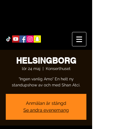
HELSINGBORG
lör 24 maj
  |  
Konserthuset
"Ingen vanlig Amo" En helt ny
standupshow av och med Shan Atci.
Anmälan är stängd
Se andra evenemang