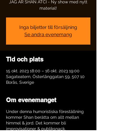
JAG ÄR SHAN ATCI - Ny show med nytt
material!
Inga biljetter till försäljning
Se andra evenemang
Tid och plats
15 okt. 2023 18:00 – 16 okt. 2023 19:00
Sagateatern, Österlånggatan 59, 507 10
Borås, Sverige
Om evenemanget
Under denna humoristiska föreställning
kommer Shan berätta om allt mellan
himmel & jord. Det kommer bli
improvisationer & publiksnack.
Ta med dina nära och kära på en